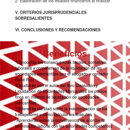
2. Elaboración de los estados financieros al finalizar
V. CRITERIOS JURISPRUDENCIALES
SOBRESALIENTES
VI. CONCLUSIONES Y RECOMENDACIONES
Beneficios
*Conocerás las consecuencias fiscales, contables,
laborales y corporativas de la liquidación de las
sociedades mercantiles con el abogado y contador
René Ruiz
*Estudiarás con el autor del libro Disolución y
Liquidación de Sociedades Mercantiles los puntos
finos en materia de liquidación de sociedades
mercantiles
*Obtendrás claridad sobre la indemnización de los
trabajadores y cómo calcular los finiquitos
*Aprenderás sobre la conveniencia de acordar la
terminación laboral con las autoridades competentes