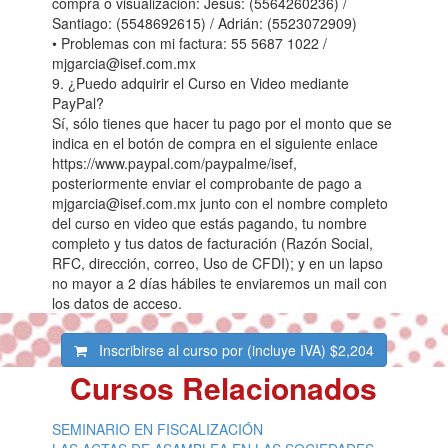
compra o visualización: Jesús: (5564260236) /
Santiago: (5548692615) / Adrián: (5523072909)
• Problemas con mi factura: 55 5687 1022 /
mjgarcia@isef.com.mx
9. ¿Puedo adquirir el Curso en Video mediante
PayPal?
Sí, sólo tienes que hacer tu pago por el monto que se
indica en el botón de compra en el siguiente enlace
https://www.paypal.com/paypalme/isef,
posteriormente enviar el comprobante de pago a
mjgarcia@isef.com.mx junto con el nombre completo
del curso en video que estás pagando, tu nombre
completo y tus datos de facturación (Razón Social,
RFC, dirección, correo, Uso de CFDI); y en un lapso
no mayor a 2 días hábiles te enviaremos un mail con
los datos de acceso.
Inscribirse al curso por (incluye IVA)
$2,204
Cursos Relacionados
SEMINARIO EN FISCALIZACIÓN