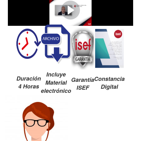
Aumenta tu productividad -
Velocidades 1,5x y 2x
Incluye
Duración
Constancia
Garantía
Material
4 Horas
Digital
ISEF
electrónico