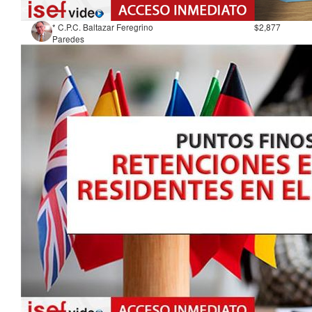
* C.P.C. Baltazar Feregrino
$2,877
Paredes