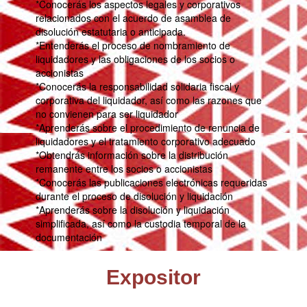
*Conocerás los aspectos legales y corporativos
relacionados con el acuerdo de asamblea de
disolución estatutaria o anticipada.
*Entenderás el proceso de nombramiento de
liquidadores y las obligaciones de los socios o
accionistas
*Conocerás la responsabilidad solidaria fiscal y
corporativa del liquidador, así como las razones que
no convienen para ser liquidador
*Aprenderás sobre el procedimiento de renuncia de
liquidadores y el tratamiento corporativo adecuado
*Obtendrás información sobre la distribución
remanente entre los socios o accionistas
*Conocerás las publicaciones electrónicas requeridas
durante el proceso de disolución y liquidación
*Aprenderás sobre la disolución y liquidación
simplificada, así como la custodia temporal de la
documentación
Expositor